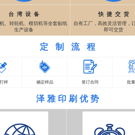
台 湾 设 备
快 捷 交 货
机、转轮机、模切机等全套贴纸
自有工厂，高效灵活管理，订
生产设备
即可交货
定 制 流 程
打样
确定样品
签订合同
批
泽 雅 印 刷 优 势