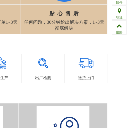
邮件
贴 心 售 后
地址
单1~3天
任何问题，30分钟给出解决方案，1~3天
彻底解决
顶部
量生产
出厂检测
送货上门