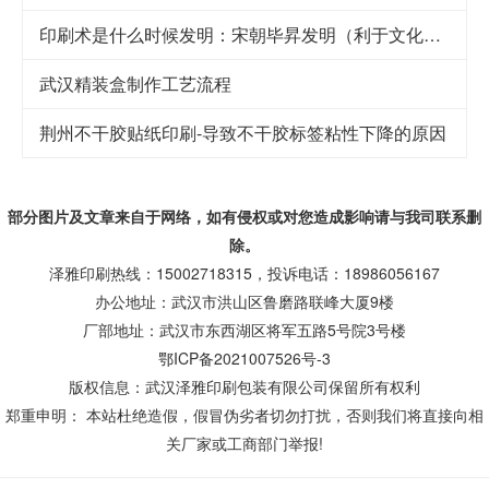
印刷术是什么时候发明：宋朝毕昇发明（利于文化传承）
武汉精装盒制作工艺流程
荆州不干胶贴纸印刷-导致不干胶标签粘性下降的原因
部分图片及文章来自于网络，如有侵权或对您造成
影响
请与我司联系删
除。
泽雅印刷热线：15002718315，投诉电话：18986056167
办公地址：武汉市洪山区鲁磨路联峰大厦9楼
厂部地址：武汉市东西湖区将军五路5号院3号楼
鄂ICP备2021007526号-3
版权信息：武汉泽雅印刷包装有限公司保留所有权利
郑重申明： 本站杜绝造假，假冒伪劣者切勿打扰，否则我们将直接向相
关厂家或工商部门举报!