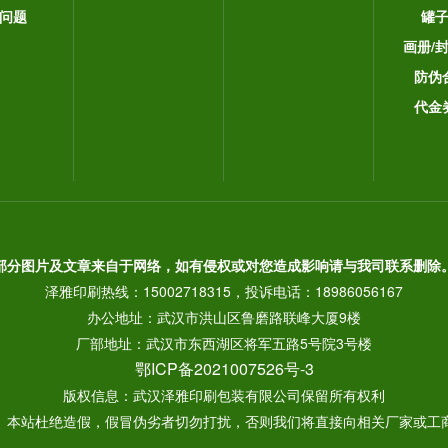
问题
罐
画册/
防伪
代金
部分图片及文章来自于网络，如有侵权或对您造成影响请与我司联系删除
泽雅印刷热线：15002718315，投诉电话：18986056167
办公地址：武汉市洪山区鲁磨路联峰大厦9楼
厂部地址：武汉市东西湖区将军五路5号院3号楼
鄂ICP备2021007526号-3
版权信息：武汉泽雅印刷包装有限公司保留所有权利
： 本站杜绝造假，假冒伪劣者切勿打扰，否则我们将直接向相关厂家或工商