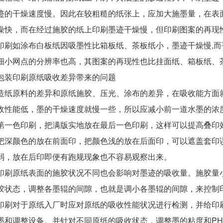
迹的干燥速度慢。因此在较粗糙的纸张上，应加大施墨量，在表
燥快，而在经过施胶的纸上印刷墨迹干燥慢，但印刷图案的再现
如涂布白板纸因吸墨性比箱板纸、茶板纸小，墨迹干燥慢,而
细小网点的分辨率也高，其图案的再现性也比挂面纸、箱板纸、
装印刷原纸吸收差异带来的问题
原料的差异和原纸施胶、压光、涂布的差异，在吸收能方面就
收性能低，墨的干燥速度就慢一些，所以应减小前一道水墨的浓
第一色印刷，把满版实地放在最后一色印刷，这样可以提高叠印
颜色的放在前面印，把颜色浅的放在后面印，可以遮盖套印误
弱，放在后印即便有跑规现象也不容易观察出来。
原纸表面的施胶状况不同也会影响对墨迹的吸收量。施胶量小
胶状态，调整各墨辊的间隙，也就是调小各墨辊的间隙，来控制
对于原纸入厂时应对原纸的吸收性能状况进行检测，并给印刷
墨和调整设备。并针对不同原纸的吸收状态，调整墨的粘度和P