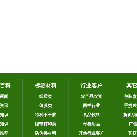
百科
标签材料
行业客户
其
新闻
纸质类
农产品农资
包装盒
资讯
薄膜类
图书行业
手提袋
知识
特种不干胶
食品饮料
折页/
知识
碳带打印类
母婴用品
广
推荐
防伪类材料
其他行业客户
瓦楞