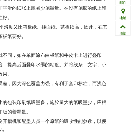
邮件
面平滑的纸张上应减少施墨量。在没有施胶的纸上印
性好。
地址
平滑度又比箱板纸、挂面纸、茶板纸高，因此，在其
顶部
茶板纸要好。
不同，如在单面涂布白板纸和牛皮卡上进行叠印
度，提高后面叠印水墨的粘度。并将线条、文字、小
效果。
差，因为深色覆盖力强，有利于套印标准，而浅色
的包装印刷纸吸墨多，施胶量大的纸吸墨少，应根
印版的着墨量。
开槽机和配墨人员一个原纸的吸收性能参数，以便
H值。