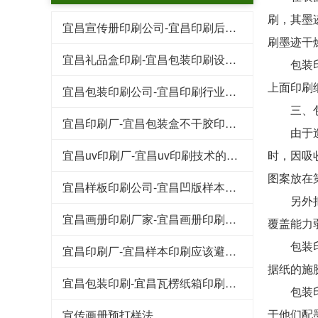
刷，其墨
宜昌宣传册印刷公司-宜昌印刷后常见的工艺特点
刷墨迹干
宜昌礼品盒印刷-宜昌包装印刷设计行业的规范
包装印刷
上面印刷
宜昌包装印刷公司-宜昌印刷行业的这些专业术语
三、包
宜昌印刷厂-宜昌包装盒不干胶印刷基本知识和技巧
由于造纸
宜昌uv印刷厂-宜昌uv印刷技术的好处
时，因吸
图案放在
宜昌样板印刷公司-宜昌凹版样本印刷工艺
另外把深
宜昌画册印刷厂家-宜昌画册印刷知识点
覆盖能力
包装印刷
宜昌印刷厂-宜昌样本印刷应该避免的八大浪费
据纸的施
宜昌包装印刷-宜昌瓦楞纸箱印刷常见的原材料
包装印刷
于他们配
宣传画册预打样法