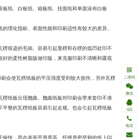
板纸、白板纸、箱板纸、挂面纸和单面涂布白板
的理化指标、表面性能和印刷适性有较大的差异。
楞痕迹的毛病。容易引起显楞和在楞的低凹处印不
较好的柔性树脂版做印版，来克服印刷不清晰和露底
刷会使瓦楞纸板的平压强度受到较大损伤，另外瓦楞
二维码
微信
楞纸板出现翘曲。翘曲纸板对印刷会带来套印不准
不平整的瓦楞纸板容易引起走规。也会引起瓦楞纸板
QQ
电话
燥快，而在表面平滑度高、纤维质密坚韧的纸上印