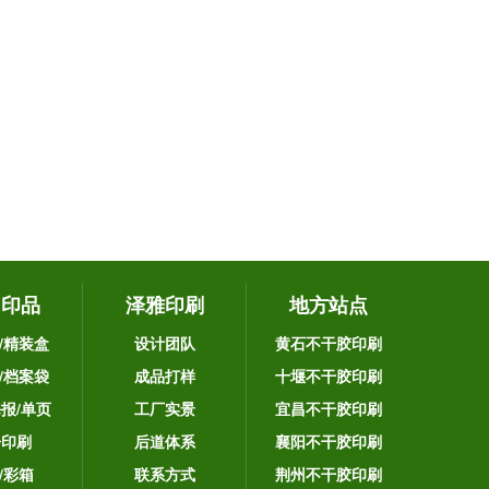
它印品
泽雅印刷
地方站点
/精装盒
设计团队
黄石不干胶印刷
/档案袋
成品打样
十堰不干胶印刷
海报/单页
工厂实景
宜昌不干胶印刷
告印刷
后道体系
襄阳不干胶印刷
/彩箱
联系方式
荆州不干胶印刷