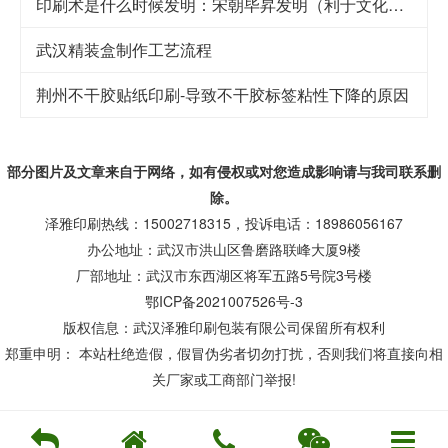
印刷术是什么时候发明：宋朝毕昇发明（利于文化传承）
武汉精装盒制作工艺流程
荆州不干胶贴纸印刷-导致不干胶标签粘性下降的原因
部分图片及文章来自于网络，如有侵权或对您造成
影响
请与我司联系删
除。
泽雅印刷热线：15002718315，投诉电话：18986056167
办公地址：武汉市洪山区鲁磨路联峰大厦9楼
厂部地址：武汉市东西湖区将军五路5号院3号楼
鄂ICP备2021007526号-3
版权信息：武汉泽雅印刷包装有限公司保留所有权利
郑重申明： 本站杜绝造假，假冒伪劣者切勿打扰，否则我们将直接向相
关厂家或工商部门举报!