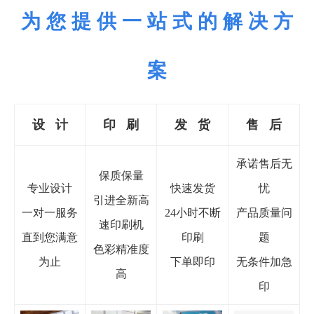
为 您 提 供 一 站 式 的 解 决 方
案
设 计
印
刷
发 货
售 后
承诺售后无
保质保量
专业设计
快速发货
忧
引进全新高
一对一服务
24小时不断
产品质量问
速印刷机
直到您满意
印刷
题
色彩精准度
为止
下单即印
无条件加急
高
印