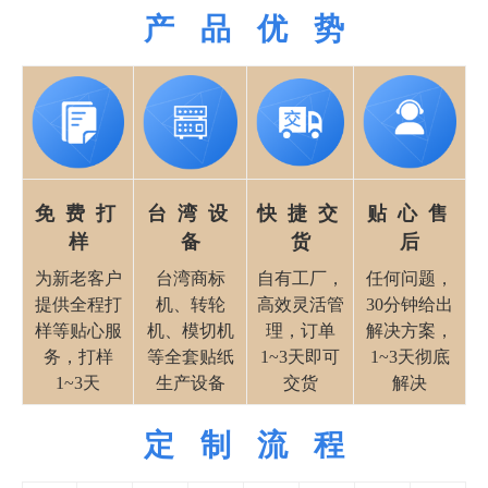
产 品 优 势
免 费 打
台 湾 设
快 捷 交
贴 心 售
样
备
货
后
为新老客户
台湾商标
自有工厂，
任何问题，
提供全程打
机、转轮
高效灵活管
30分钟给出
样等贴心服
机、模切机
理，订单
解决方案，
务，打样
等全套贴纸
1~3天即可
1~3天彻底
1~3天
生产设备
交货
解决
定 制 流 程