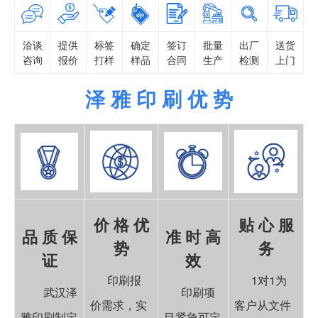
洽谈
提供
标签
确定
签订
批量
出厂
送货
咨询
报价
打样
样品
合同
生产
检测
上门
泽 雅 印 刷 优 势
价 格 优
贴 心 服
品 质 保
准 时 高
势
务
证
效
印刷报
1对1为
武汉泽
印刷项
价需求，实
客户从文件
雅印刷制定
目紧急可定