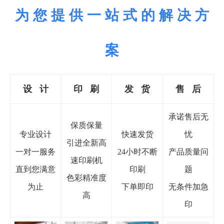
为 您 提 供 一 站 式 的 解 决 方
案
设 计
印
刷
发 货
售 后
承诺售后无
保质保量
专业设计
快速发货
忧
引进全新高
一对一服务
24小时不断
产品质量问
速印刷机
直到您满意
印刷
题
色彩精准度
为止
下单即印
无条件加急
高
印