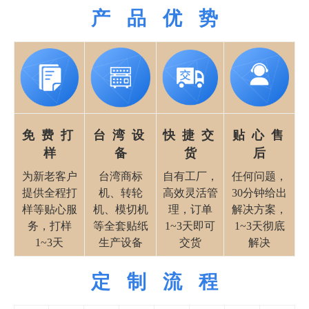
产 品 优 势
免 费 打
台 湾 设
快 捷 交
贴 心 售
样
备
货
后
为新老客户
台湾商标
自有工厂，
任何问题，
提供全程打
机、转轮
高效灵活管
30分钟给出
样等贴心服
机、模切机
理，订单
解决方案，
务，打样
等全套贴纸
1~3天即可
1~3天彻底
1~3天
生产设备
交货
解决
定 制 流 程