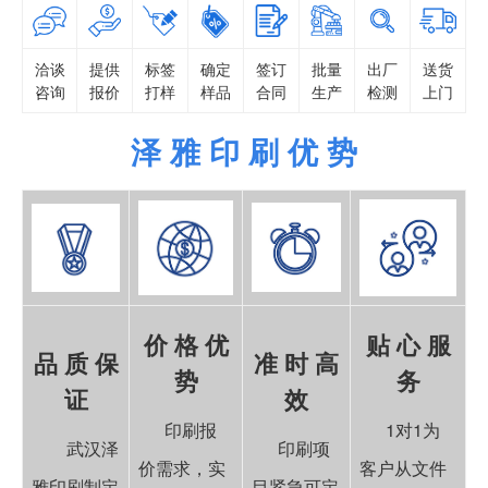
洽谈
提供
标签
确定
签订
批量
出厂
送货
咨询
报价
打样
样品
合同
生产
检测
上门
泽 雅 印 刷 优 势
价 格 优
贴 心 服
品 质 保
准 时 高
势
务
证
效
印刷报
1对1为
武汉泽
印刷项
价需求，实
客户从文件
雅印刷制定
目紧急可定