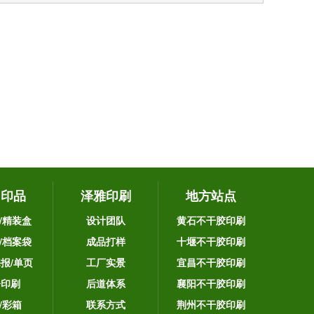
它印品
泽雅印刷
地方站点
/精装盒
设计团队
黄石不干胶印刷
/档案袋
成品打样
十堰不干胶印刷
海报/单页
工厂实景
宜昌不干胶印刷
告印刷
后道体系
襄阳不干胶印刷
/彩箱
联系方式
荆州不干胶印刷