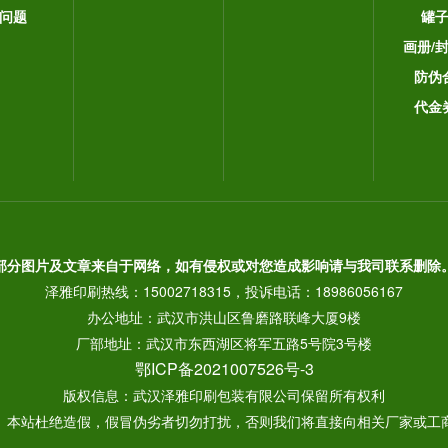
问题
罐
画册/
防伪
代金
部分图片及文章来自于网络，如有侵权或对您造成影响请与我司联系删除
泽雅印刷热线：15002718315，投诉电话：18986056167
办公地址：武汉市洪山区鲁磨路联峰大厦9楼
厂部地址：武汉市东西湖区将军五路5号院3号楼
鄂ICP备2021007526号-3
版权信息：武汉泽雅印刷包装有限公司保留所有权利
： 本站杜绝造假，假冒伪劣者切勿打扰，否则我们将直接向相关厂家或工商