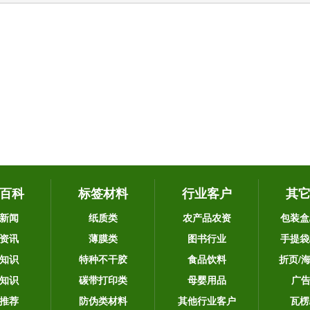
百科
标签材料
行业客户
其
新闻
纸质类
农产品农资
包装盒
资讯
薄膜类
图书行业
手提袋
知识
特种不干胶
食品饮料
折页/
知识
碳带打印类
母婴用品
广
推荐
防伪类材料
其他行业客户
瓦楞