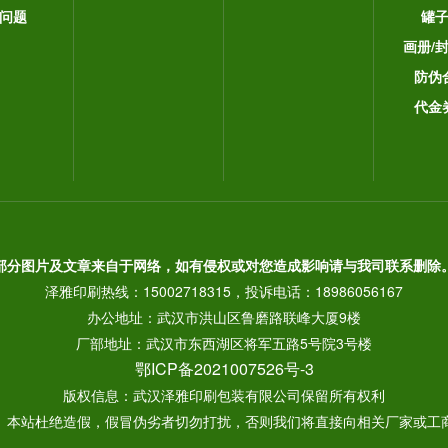
问题
罐
画册/
防伪
代金
部分图片及文章来自于网络，如有侵权或对您造成影响请与我司联系删除
泽雅印刷热线：15002718315，投诉电话：18986056167
办公地址：武汉市洪山区鲁磨路联峰大厦9楼
厂部地址：武汉市东西湖区将军五路5号院3号楼
鄂ICP备2021007526号-3
版权信息：武汉泽雅印刷包装有限公司保留所有权利
： 本站杜绝造假，假冒伪劣者切勿打扰，否则我们将直接向相关厂家或工商