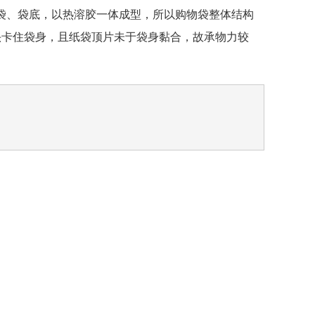
袋、袋底，以热溶胶一体成型，所以购物袋整体结构
头卡住袋身，且纸袋顶片未于袋身黏合，故承物力较