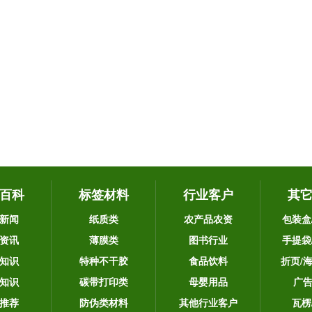
百科
标签材料
行业客户
其
新闻
纸质类
农产品农资
包装盒
资讯
薄膜类
图书行业
手提袋
知识
特种不干胶
食品饮料
折页/
知识
碳带打印类
母婴用品
广
推荐
防伪类材料
其他行业客户
瓦楞