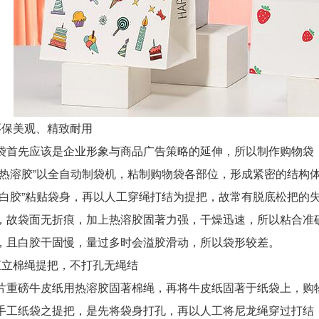
保美观、精致耐用
先应该是企业形象与商品广告策略的延伸，所以制作购物袋，
“热溶胶”以全自动制袋机，粘制购物袋各部位，形成紧密的结构
“白胶”粘贴袋身，再以人工穿绳打结为提把，故常有脱底松把的
，故袋面无折痕，加上热溶胶固著力强，干燥迅速，所以粘合准
，且白胶干固慢，量过多时会溢胶滑动，所以袋形较差。
棉绳提把，不打孔无绳结
磅牛皮纸用热溶胶固著棉绳，再将牛皮纸固著于纸袋上，购物袋
手工纸袋之提把，是先将袋身打孔，再以人工将尼龙绳穿过打结