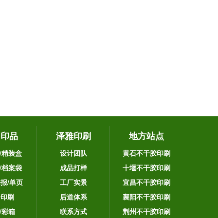
它印品
泽雅印刷
地方站点
/精装盒
设计团队
黄石不干胶印刷
/档案袋
成品打样
十堰不干胶印刷
海报/单页
工厂实景
宜昌不干胶印刷
告印刷
后道体系
襄阳不干胶印刷
/彩箱
联系方式
荆州不干胶印刷