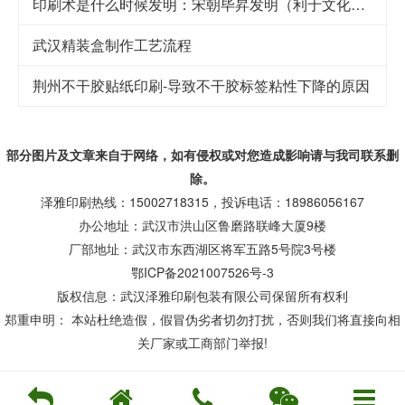
印刷术是什么时候发明：宋朝毕昇发明（利于文化传承）
武汉精装盒制作工艺流程
荆州不干胶贴纸印刷-导致不干胶标签粘性下降的原因
部分图片及文章来自于网络，如有侵权或对您造成
影响
请与我司联系删
除。
泽雅印刷热线：15002718315，投诉电话：18986056167
办公地址：武汉市洪山区鲁磨路联峰大厦9楼
厂部地址：武汉市东西湖区将军五路5号院3号楼
鄂ICP备2021007526号-3
版权信息：武汉泽雅印刷包装有限公司保留所有权利
郑重申明： 本站杜绝造假，假冒伪劣者切勿打扰，否则我们将直接向相
关厂家或工商部门举报!