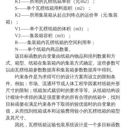
K1——所用的瓦楞纸箱单价（元/m2）；
S——单个瓦楞纸箱用料面积（m2）；
K2——所用集装箱从起点到终点的运价率（元/集装
箱）；
V1——单个瓦楞纸箱的体积（m3）；
V2——集装箱容积（m3）；
R——集装箱内瓦楞纸箱的空间利用率；
N——单个纸箱内商品数量。
该目标函数的自变量由纸箱内物品和排列数量和方
式、箱型、纸箱在集装箱内的集装方式确定。这些参数可
以由瓦楞纸箱参数数据库和集装箱参数数据库中得到。
约束条件是为求得可行的设计方案而设立的限制条
件。例如：市场、流通环节或人体工程学因素对纸箱外形
尺寸的限制；纸箱加式裁切时的要求等等。从纸箱结构设
计模块中求得的满足强度要求的所有合理的纸箱中，找到
目标函篓在满足约束条件下取得的较优值时的自变量的
值，从而找到纸箱成本和运输费用较小的瓦楞纸箱的箱型
及其尺寸。
因此，瓦楞纸箱运输包装系统设计是一个多目标函数