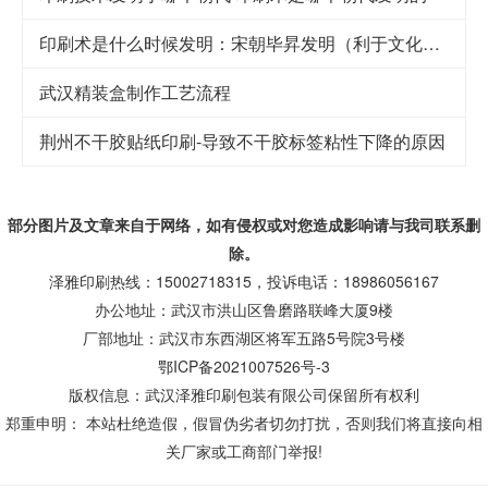
印刷术是什么时候发明：宋朝毕昇发明（利于文化传承）
武汉精装盒制作工艺流程
荆州不干胶贴纸印刷-导致不干胶标签粘性下降的原因
部分图片及文章来自于网络，如有侵权或对您造成
影响
请与我司联系删
除。
泽雅印刷热线：15002718315，投诉电话：18986056167
办公地址：武汉市洪山区鲁磨路联峰大厦9楼
厂部地址：武汉市东西湖区将军五路5号院3号楼
鄂ICP备2021007526号-3
版权信息：武汉泽雅印刷包装有限公司保留所有权利
郑重申明： 本站杜绝造假，假冒伪劣者切勿打扰，否则我们将直接向相
关厂家或工商部门举报!