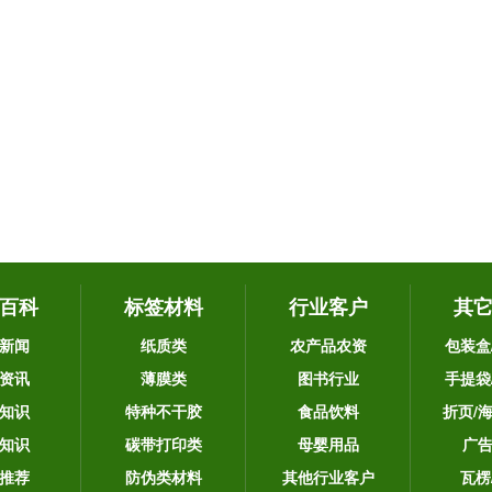
百科
标签材料
行业客户
其
新闻
纸质类
农产品农资
包装盒
资讯
薄膜类
图书行业
手提袋
知识
特种不干胶
食品饮料
折页/
知识
碳带打印类
母婴用品
广
推荐
防伪类材料
其他行业客户
瓦楞