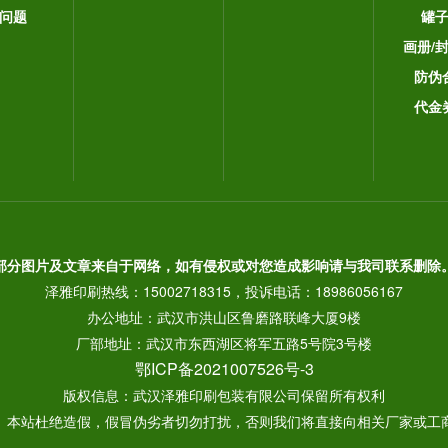
问题
罐
画册/
防伪
代金
部分图片及文章来自于网络，如有侵权或对您造成影响请与我司联系删除
泽雅印刷热线：15002718315，投诉电话：18986056167
办公地址：武汉市洪山区鲁磨路联峰大厦9楼
厂部地址：武汉市东西湖区将军五路5号院3号楼
鄂ICP备2021007526号-3
版权信息：武汉泽雅印刷包装有限公司保留所有权利
： 本站杜绝造假，假冒伪劣者切勿打扰，否则我们将直接向相关厂家或工商