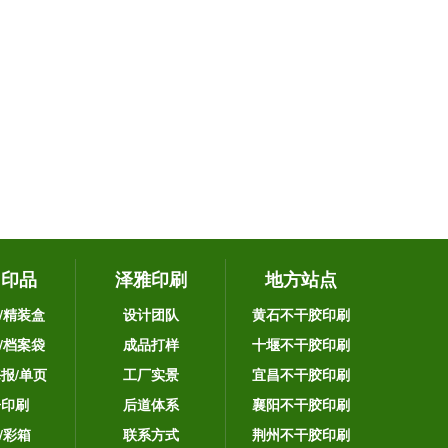
它印品
泽雅印刷
地方站点
/精装盒
设计团队
黄石不干胶印刷
/档案袋
成品打样
十堰不干胶印刷
海报/单页
工厂实景
宜昌不干胶印刷
告印刷
后道体系
襄阳不干胶印刷
/彩箱
联系方式
荆州不干胶印刷