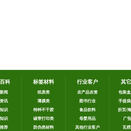
百科
标签材料
行业客户
其
新闻
纸质类
农产品农资
包装盒
资讯
薄膜类
图书行业
手提袋
知识
特种不干胶
食品饮料
折页/
知识
碳带打印类
母婴用品
广
推荐
防伪类材料
其他行业客户
瓦楞