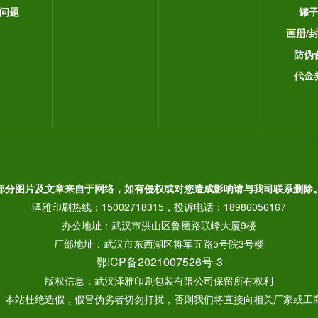
问题
罐
画册/
防伪
代金
部分图片及文章来自于网络，如有侵权或对您造成影响请与我司联系删除
泽雅印刷热线：15002718315，投诉电话：18986056167
办公地址：武汉市洪山区鲁磨路联峰大厦9楼
厂部地址：武汉市东西湖区将军五路5号院3号楼
鄂ICP备2021007526号-3
版权信息：武汉泽雅印刷包装有限公司保留所有权利
： 本站杜绝造假，假冒伪劣者切勿打扰，否则我们将直接向相关厂家或工商