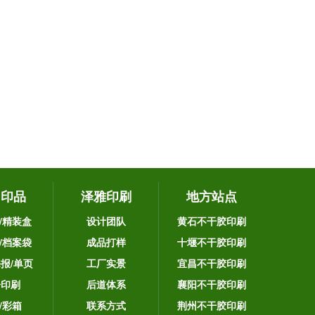
它印品
泽雅印刷
地方站点
/精装盒
设计团队
黄石不干胶印刷
/档案袋
成品打样
十堰不干胶印刷
海报/单页
工厂实景
宜昌不干胶印刷
告印刷
后道体系
襄阳不干胶印刷
/彩箱
联系方式
荆州不干胶印刷