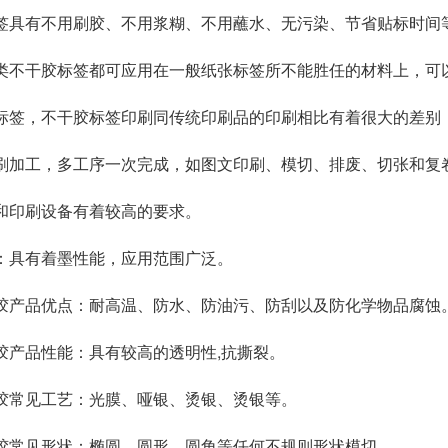
签具有不用刷胶、不用浆糊、不用蘸水、无污染、节省贴标时间
类不干胶标签都可应用在一般纸张标签所不能胜任的材料上，可
标签，不干胶标签印刷同传统印刷品的印刷相比有着很大的差别
刷加工，多工序一次完成，如图文印刷、模切、排废、切张和复
和印刷设备有着较高的要求。
：具有着墨性能，应用范围广泛。
胶产品优点：耐高温、防水、防油污、防刮以及防化学物品腐蚀
胶产品性能：具有较高的透明性,抗撕裂。
胶常见工艺：光膜、哑银、烫银、烫银等。
胶常见形状：椭圆、圆形、圆角等任何不规则形状模切。