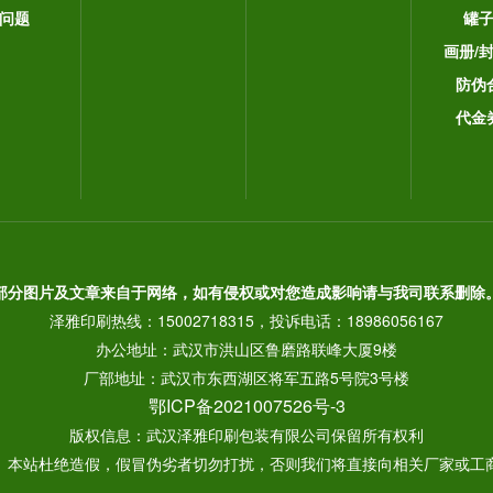
问题
罐
画册/
防伪
代金
部分图片及文章来自于网络，如有侵权或对您造成影响请与我司联系删除
泽雅印刷热线：15002718315，投诉电话：18986056167
办公地址：武汉市洪山区鲁磨路联峰大厦9楼
厂部地址：武汉市东西湖区将军五路5号院3号楼
鄂ICP备2021007526号-3
版权信息：武汉泽雅印刷包装有限公司保留所有权利
： 本站杜绝造假，假冒伪劣者切勿打扰，否则我们将直接向相关厂家或工商