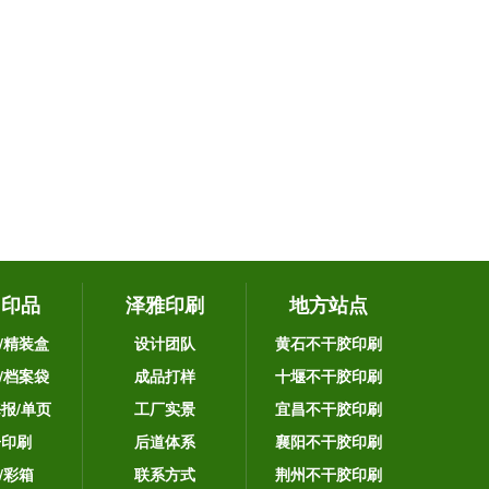
它印品
泽雅印刷
地方站点
/精装盒
设计团队
黄石不干胶印刷
/档案袋
成品打样
十堰不干胶印刷
海报/单页
工厂实景
宜昌不干胶印刷
告印刷
后道体系
襄阳不干胶印刷
/彩箱
联系方式
荆州不干胶印刷