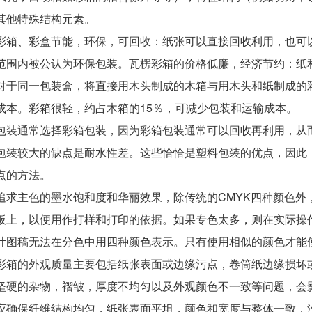
其他特殊结构元素。
、彩盒节能，环保，可回收：纸张可以直接回收利用，也可以
范围内被公认为环保包装。瓦楞彩箱的价格低廉，经济节约：纸
对于同一包装盒，将直接用木头制成的木箱与用木头和纸制成的彩
成本。彩箱很轻，约占木箱的15％，可减少包装和运输成本。
通常选择彩箱包装，因为彩箱包装通常可以回收再利用，从而
包装较大的缺点是耐水性差。这些恰恰是塑料包装的优点，因此
点的方法。
主色的墨水饱和度和华丽效果，除传统的CMYK四种颜色外
板上，以便用作打样和打印的依据。如果专色太多，则在实际操
计图稿无法在分色中用四种颜色表示。只有使用相似的颜色才能
的外观质量主要包括纸张表面或边缘污点，卷筒纸边缘损坏或
坚硬的杂物，褶皱，厚度不均匀以及外观颜色不一致等问题，会
应确保纤维结构均匀，纸张表面平坦，颜色和宽度与整体一致，