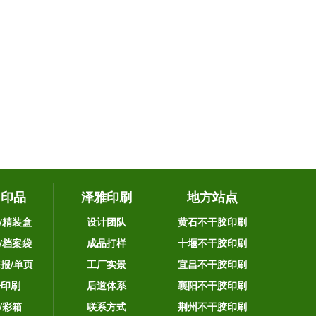
它印品
泽雅印刷
地方站点
/精装盒
设计团队
黄石不干胶印刷
/档案袋
成品打样
十堰不干胶印刷
海报/单页
工厂实景
宜昌不干胶印刷
告印刷
后道体系
襄阳不干胶印刷
/彩箱
联系方式
荆州不干胶印刷