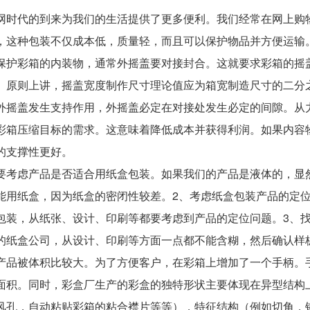
代的到来为我们的生活提供了更多便利。我们经常在网上购物
，这种包装不仅成本低，质量轻，而且可以保护物品并方便运输
彩箱的内装物，通常外摇盖要对接封合。这就要求彩箱的摇盖
。原则上讲，摇盖宽度制作尺寸理论值应为箱宽制造尺寸的二分
外摇盖发生支持作用，外摇盖必定在对接处发生必定的间隙。从
彩箱压缩目标的需求。这意味着降低成本并获得利润。如果内容
的支撑性更好。
虑产品是否适合用纸盒包装。如果我们的产品是液体的，显然
能用纸盒，因为纸盒的密闭性较差。2、考虑纸盒包装产品的定
包装，从纸张、设计、印刷等都要考虑到产品的定位问题。3、
的纸盒公司，从设计、印刷等方面一点都不能含糊，然后确认样
被体积比较大。为了方便客户，在彩箱上增加了一个手柄。手
面积。同时，彩盒厂生产的彩盒的独特形状主要体现在异型结构
风孔，自动粘贴彩箱的粘合襟片等等），特征结构（例如切角，