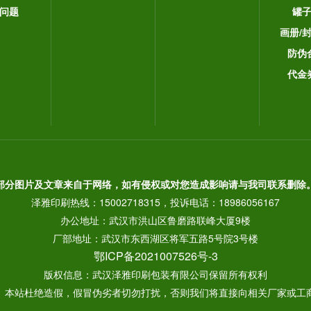
问题
罐
画册/
防伪
代金
部分图片及文章来自于网络，如有侵权或对您造成影响请与我司联系删除
泽雅印刷热线：15002718315，投诉电话：18986056167
办公地址：武汉市洪山区鲁磨路联峰大厦9楼
厂部地址：武汉市东西湖区将军五路5号院3号楼
鄂ICP备2021007526号-3
版权信息：武汉泽雅印刷包装有限公司保留所有权利
： 本站杜绝造假，假冒伪劣者切勿打扰，否则我们将直接向相关厂家或工商