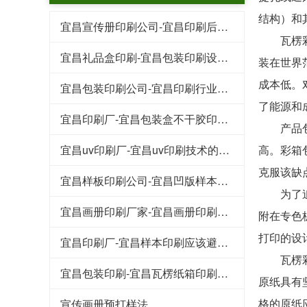
结构）和
宜昌宣传册印刷公司-宜昌印刷后常见的工艺特点
瓦楞彩箱
宜昌礼品盒印刷-宜昌包装印刷设计行业的规范
装在世界
成本低。
宜昌包装印刷公司-宜昌印刷行业的这些专业术语
了能源和
宜昌印刷厂-宜昌包装盒不干胶印刷基本知识和技巧
产品包装
宜昌uv印刷厂-宜昌uv印刷技术的好处
高。彩箱
克服该缺
宜昌样板印刷公司-宜昌凹版样本印刷工艺
为了追求
宜昌画册印刷厂家-宜昌画册印刷知识点
附在专色
打印的设
宜昌印刷厂-宜昌样本印刷应该避免的八大浪费
瓦楞彩箱
宜昌包装印刷-宜昌瓦楞纸箱印刷常见的原材料
原纸具有
格的原纸
宣传画册预打样法