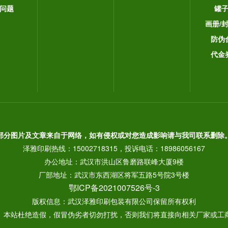
问题
罐
画册/
防伪
代金
部分图片及文章来自于网络，如有侵权或对您造成影响请与我司联系删除
泽雅印刷热线：15002718315，投诉电话：18986056167
办公地址：武汉市洪山区鲁磨路联峰大厦9楼
厂部地址：武汉市东西湖区将军五路5号院3号楼
鄂ICP备2021007526号-3
版权信息：武汉泽雅印刷包装有限公司保留所有权利
： 本站杜绝造假，假冒伪劣者切勿打扰，否则我们将直接向相关厂家或工商