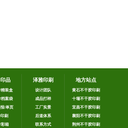
它印品
泽雅印刷
地方站点
/精装盒
设计团队
黄石不干胶印刷
/档案袋
成品打样
十堰不干胶印刷
海报/单页
工厂实景
宜昌不干胶印刷
告印刷
后道体系
襄阳不干胶印刷
/彩箱
联系方式
荆州不干胶印刷