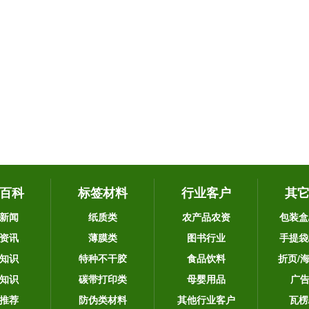
百科
标签材料
行业客户
其
新闻
纸质类
农产品农资
包装盒
资讯
薄膜类
图书行业
手提袋
知识
特种不干胶
食品饮料
折页/
知识
碳带打印类
母婴用品
广
推荐
防伪类材料
其他行业客户
瓦楞