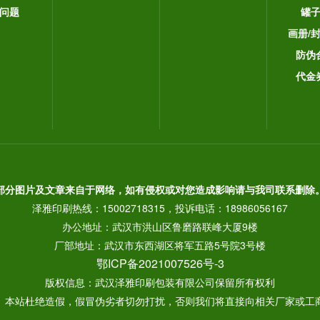
问题
罐
画册/
防伪
代金
部分图片及文章来自于网络，如有侵权或对您造成影响请与我司联系删除
泽雅印刷热线：15002718315，投诉电话：18986056167
办公地址：武汉市洪山区鲁磨路联峰大厦9楼
厂部地址：武汉市东西湖区将军五路5号院3号楼
鄂ICP备2021007526号-3
版权信息：武汉泽雅印刷包装有限公司保留所有权利
： 本站杜绝造假，假冒伪劣者切勿打扰，否则我们将直接向相关厂家或工商