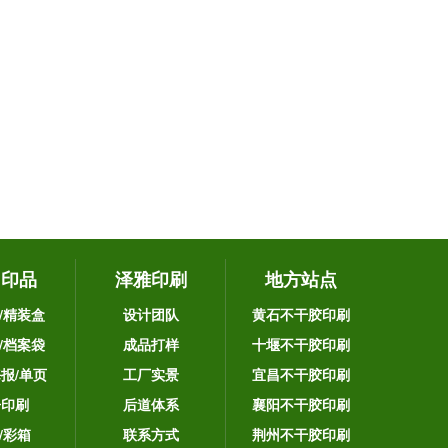
它印品
泽雅印刷
地方站点
/精装盒
设计团队
黄石不干胶印刷
/档案袋
成品打样
十堰不干胶印刷
海报/单页
工厂实景
宜昌不干胶印刷
告印刷
后道体系
襄阳不干胶印刷
/彩箱
联系方式
荆州不干胶印刷