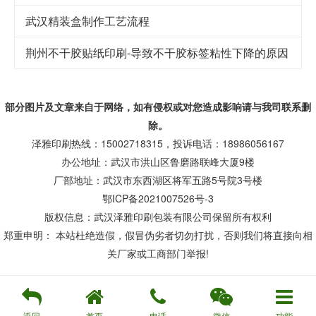
武汉精装盒制作工艺流程
荆州不干胶贴纸印刷-导致不干胶标签粘性下降的原因
部分图片及文章来自于网络，如有侵权或对您造成
影响
请与我司联系删
除。
泽雅印刷热线：15002718315，投诉电话：18986056167
办公地址：武汉市洪山区鲁磨路联峰大厦9楼
厂部地址：武汉市东西湖区将军五路5号院3号楼
鄂ICP备2021007526号-3
版权信息：武汉泽雅印刷包装有限公司保留所有权利
郑重申明： 本站杜绝造假，假冒伪劣者切勿打扰，否则我们将直接向相
关厂家或工商部门举报!
返回
首页
电话
微信
功能