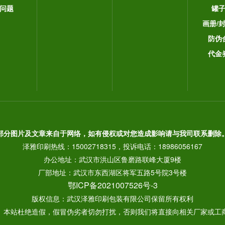
问题
罐
画册/
防伪
代金
部分图片及文章来自于网络，如有侵权或对您造成影响请与我司联系删除
泽雅印刷热线：15002718315，投诉电话：18986056167
办公地址：武汉市洪山区鲁磨路联峰大厦9楼
厂部地址：武汉市东西湖区将军五路5号院3号楼
鄂ICP备2021007526号-3
版权信息：武汉泽雅印刷包装有限公司保留所有权利
： 本站杜绝造假，假冒伪劣者切勿打扰，否则我们将直接向相关厂家或工商