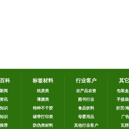
百科
标签材料
行业客户
其
新闻
纸质类
农产品农资
包装盒
资讯
薄膜类
图书行业
手提袋
知识
特种不干胶
食品饮料
折页/
知识
碳带打印类
母婴用品
广
推荐
防伪类材料
其他行业客户
瓦楞