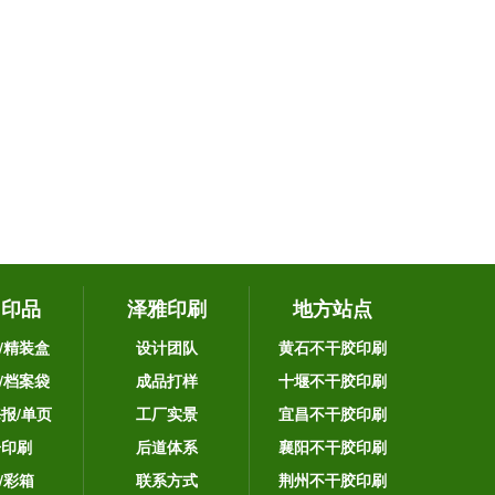
它印品
泽雅印刷
地方站点
/精装盒
设计团队
黄石不干胶印刷
/档案袋
成品打样
十堰不干胶印刷
海报/单页
工厂实景
宜昌不干胶印刷
告印刷
后道体系
襄阳不干胶印刷
/彩箱
联系方式
荆州不干胶印刷