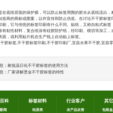
是在底纸背面的保护膜，可以防止标签周围的胶水从底纸流出，
制造商的商标或图案，以作宣传和防止伪造。在讨论不干胶标签
印刷，它与传统的标签印刷有什么不同。贴纸，又称自粘式标签
涂有粘性材料，复合纸涂有硅胶防护纸，经印刷、模切等加工，
表面，或利用贴片机在生产线上自动贴上标签。
胶标签,不干胶标签印刷,不干胶印刷厂,宜昌水果不干胶,宜昌
息：
耐低温日化不干胶标签的使用方法
息：
厂家讲解烫金不干胶标签的特性
百科
标签材料
行业客户
其
新闻
纸质类
农产品农资
包装盒