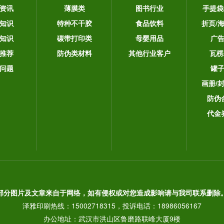
资讯
薄膜类
图书行业
手提袋
知识
特种不干胶
食品饮料
折页/
知识
碳带打印类
母婴用品
广
推荐
防伪类材料
其他行业客户
瓦楞
问题
罐
画册/
防伪
代金
部分图片及文章来自于网络，如有侵权或对您造成影响请与我司联系删除
泽雅印刷热线：15002718315，投诉电话：18986056167
办公地址：武汉市洪山区鲁磨路联峰大厦9楼