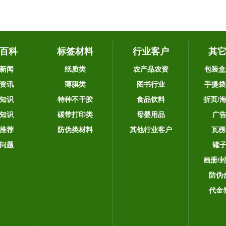
百科
标签材料
行业客户
其
新闻
纸质类
农产品农资
包装盒
资讯
薄膜类
图书行业
手提袋
知识
特种不干胶
食品饮料
折页/
知识
碳带打印类
母婴用品
广
推荐
防伪类材料
其他行业客户
瓦楞
问题
罐
画册/
防伪
代金