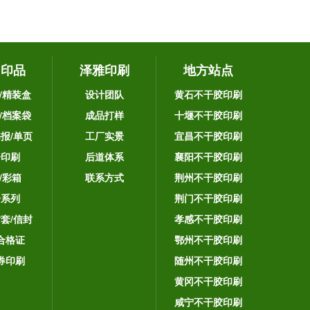
它印品
泽雅印刷
地方站点
/精装盒
设计团队
黄石不干胶印刷
/档案袋
成品打样
十堰不干胶印刷
海报/单页
工厂实景
宜昌不干胶印刷
告印刷
后道体系
襄阳不干胶印刷
/彩箱
联系方式
荆州不干胶印刷
子系列
荆门不干胶印刷
封套/信封
孝感不干胶印刷
合格证
鄂州不干胶印刷
券印刷
随州不干胶印刷
黄冈不干胶印刷
咸宁不干胶印刷