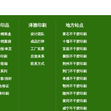
它印品
泽雅印刷
地方站点
/精装盒
设计团队
黄石不干胶印刷
/档案袋
成品打样
十堰不干胶印刷
海报/单页
工厂实景
宜昌不干胶印刷
告印刷
后道体系
襄阳不干胶印刷
/彩箱
联系方式
荆州不干胶印刷
子系列
荆门不干胶印刷
封套/信封
孝感不干胶印刷
合格证
鄂州不干胶印刷
券印刷
随州不干胶印刷
黄冈不干胶印刷
咸宁不干胶印刷