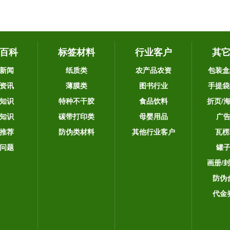
百科
标签材料
行业客户
其
新闻
纸质类
农产品农资
包装盒
资讯
薄膜类
图书行业
手提袋
知识
特种不干胶
食品饮料
折页/
知识
碳带打印类
母婴用品
广
推荐
防伪类材料
其他行业客户
瓦楞
问题
罐
画册/
防伪
代金