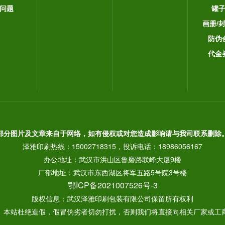
问题
罐
画册/
防伪
代金
部分图片及文章来自于网络，如有侵权或对您造成影响请与我司联系删除
泽雅印刷热线：15002718315，投诉电话：18986056167
办公地址：武汉市洪山区鲁磨路联峰大厦9楼
厂部地址：武汉市东西湖区将军五路5号院3号楼
鄂ICP备2021007526号-3
版权信息：武汉泽雅印刷包装有限公司保留所有权利
： 本站杜绝造假，假冒伪劣者切勿打扰，否则我们将直接向相关厂家或工商