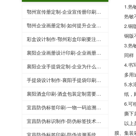
1.热敏
鄂州宣传册定制-企业宣传册印刷的重要作用有什么
热敏不干
鄂州企业画册定制-如何提升企业画册印刷质量
2.铜版
铜版不干
彩盒设计制作-鄂州彩盒印刷要注意哪些事项
3.热敏
襄阳企业画册设计印刷-企业画册的内容需要怎样规划
同样，它
4.书写
襄阳企业手提袋定制-企业为什么要做手提袋印刷
多用途标
手提袋设计制作-襄阳手提袋印刷中那个印刷环节最重要
5.水溶
襄阳酒盒印刷-酒盒包装定制需要注意什么问题
纸，顾名
6.可移
宜昌防伪标签印刷-一物一码追溯系统可以实现哪些功能
撕下后
宜昌防伪标识制作-防伪标签技术可以应用在哪些领域
以上是市
膜、集装
宜昌防伪标签印刷-防伪追溯系统真实效果怎么样