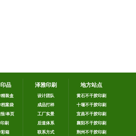
它印品
泽雅印刷
地方站点
/精装盒
设计团队
黄石不干胶印刷
/档案袋
成品打样
十堰不干胶印刷
海报/单页
工厂实景
宜昌不干胶印刷
告印刷
后道体系
襄阳不干胶印刷
/彩箱
联系方式
荆州不干胶印刷