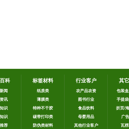
百科
标签材料
行业客户
其
新闻
纸质类
农产品农资
包装盒
资讯
薄膜类
图书行业
手提袋
知识
特种不干胶
食品饮料
折页/
知识
碳带打印类
母婴用品
广
推荐
防伪类材料
其他行业客户
瓦楞