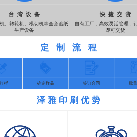
台 湾 设 备
快 捷 交 货
机、转轮机、模切机等全套贴纸
自有工厂，高效灵活管理，订
生产设备
即可交货
定 制 流 程
打样
确定样品
签订合同
批
泽 雅 印 刷 优 势