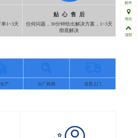
邮件
贴 心 售 后
地址
单1~3天
任何问题，30分钟给出解决方案，1~3天
彻底解决
顶部
量生产
出厂检测
送货上门