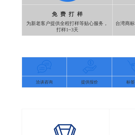
免 费 打 样
为新老客户提供全程打样等贴心服务，
台湾商标
打样1~3天
洽谈咨询
提供报价
标签