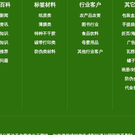
百科
标签材料
行业客户
其
新闻
纸质类
农产品农资
包装盒
资讯
薄膜类
图书行业
手提袋
知识
特种不干胶
食品饮料
折页/
知识
碳带打印类
母婴用品
广
推荐
防伪类材料
其他行业客户
瓦楞
问题
罐
画册/
防伪
代金