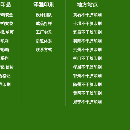
它印品
泽雅印刷
地方站点
/精装盒
设计团队
黄石不干胶印刷
/档案袋
成品打样
十堰不干胶印刷
海报/单页
工厂实景
宜昌不干胶印刷
告印刷
后道体系
襄阳不干胶印刷
/彩箱
联系方式
荆州不干胶印刷
子系列
荆门不干胶印刷
封套/信封
孝感不干胶印刷
合格证
鄂州不干胶印刷
券印刷
随州不干胶印刷
黄冈不干胶印刷
咸宁不干胶印刷