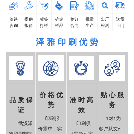
洽谈
提供
标签
确定
签订
批量
出厂
送货
咨询
报价
打样
样品
合同
生产
检测
上门
泽 雅 印 刷 优 势
价 格 优
贴 心 服
品 质 保
准 时 高
势
务
证
效
印刷报
1对1为
武汉泽
印刷项
价需求，实
客户从文件
雅印刷制定
目紧急可定