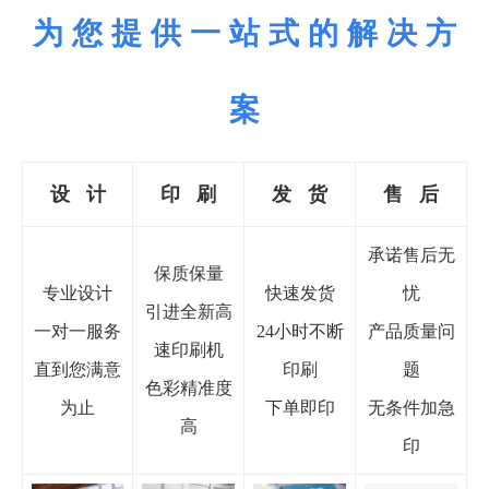
为 您 提 供 一 站 式 的 解 决 方
案
设 计
印
刷
发 货
售 后
承诺售后无
保质保量
专业设计
快速发货
忧
引进全新高
一对一服务
24小时不断
产品质量问
速印刷机
直到您满意
印刷
题
色彩精准度
为止
下单即印
无条件加急
高
印