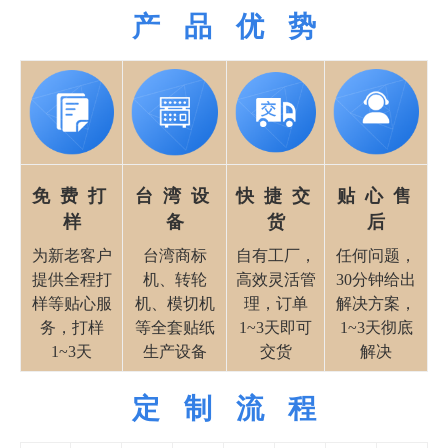
产 品 优 势
免 费 打
台 湾 设
快 捷 交
贴 心 售
样
备
货
后
为新老客户
台湾商标
自有工厂，
任何问题，
提供全程打
机、转轮
高效灵活管
30分钟给出
样等贴心服
机、模切机
理，订单
解决方案，
务，打样
等全套贴纸
1~3天即可
1~3天彻底
1~3天
生产设备
交货
解决
定 制 流 程