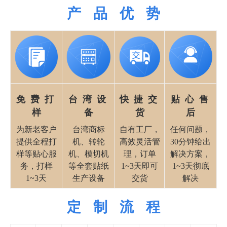
产 品 优 势
免 费 打
台 湾 设
快 捷 交
贴 心 售
样
备
货
后
为新老客户
台湾商标
自有工厂，
任何问题，
提供全程打
机、转轮
高效灵活管
30分钟给出
样等贴心服
机、模切机
理，订单
解决方案，
务，打样
等全套贴纸
1~3天即可
1~3天彻底
1~3天
生产设备
交货
解决
定 制 流 程