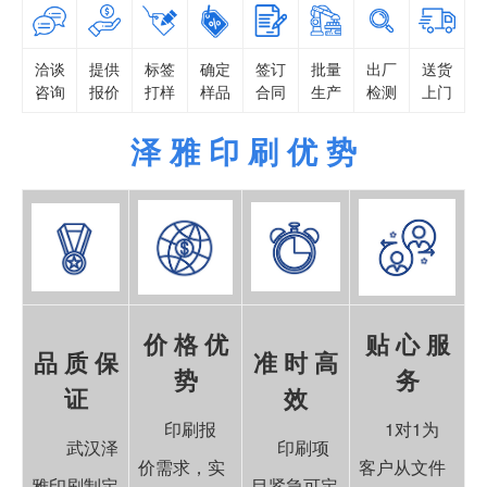
洽谈
提供
标签
确定
签订
批量
出厂
送货
咨询
报价
打样
样品
合同
生产
检测
上门
泽 雅 印 刷 优 势
价 格 优
贴 心 服
品 质 保
准 时 高
势
务
证
效
印刷报
1对1为
武汉泽
印刷项
价需求，实
客户从文件
雅印刷制定
目紧急可定