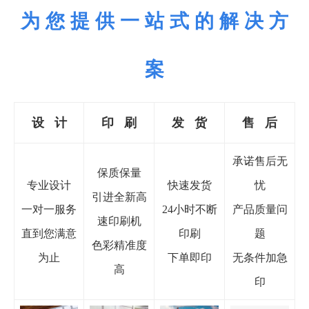
为 您 提 供 一 站 式 的 解 决 方
案
设 计
印
刷
发 货
售 后
承诺售后无
保质保量
专业设计
快速发货
忧
引进全新高
一对一服务
24小时不断
产品质量问
速印刷机
直到您满意
印刷
题
色彩精准度
为止
下单即印
无条件加急
高
印