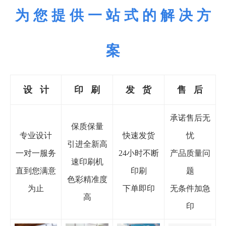
为 您 提 供 一 站 式 的 解 决 方
案
设 计
印
刷
发 货
售 后
承诺售后无
保质保量
专业设计
快速发货
忧
引进全新高
一对一服务
24小时不断
产品质量问
速印刷机
直到您满意
印刷
题
色彩精准度
为止
下单即印
无条件加急
高
印