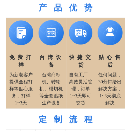
产 品 优 势
免 费 打
台 湾 设
快 捷 交
贴 心 售
样
备
货
后
为新老客户
台湾商标
自有工厂，
任何问题，
提供全程打
机、转轮
高效灵活管
30分钟给出
样等贴心服
机、模切机
理，订单
解决方案，
务，打样
等全套贴纸
1~3天即可
1~3天彻底
1~3天
生产设备
交货
解决
定 制 流 程