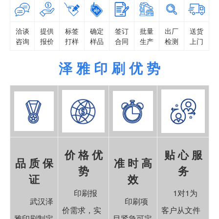
洽谈
提供
标签
确定
签订
批量
出厂
送货
咨询
报价
打样
样品
合同
生产
检测
上门
泽 雅 印 刷 优 势
价 格 优
贴 心 服
品 质 保
准 时 高
势
务
证
效
印刷报
1对1为
武汉泽
印刷项
价需求，实
客户从文件
雅印刷制定
目紧急可定