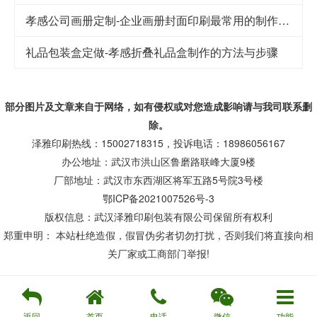
孝感公司画册定制-企业画册封面印刷最常用的制作工艺
礼品包装盒定做-孝感折叠礼品盒制作的方法与步骤
部分图片及文章来自于网络，如有侵权或对您造成
影响
请与我司联系删
除。
泽雅印刷热线：15002718315，投诉电话：18986056167
办公地址：武汉市洪山区鲁磨路联峰大厦9楼
厂部地址：武汉市东西湖区将军五路5号院3号楼
鄂ICP备2021007526号-3
版权信息：武汉泽雅印刷包装有限公司保留所有权利
郑重申明： 本站杜绝造假，假冒伪劣者切勿打扰，否则我们将直接向相
关厂家或工商部门举报!
返回
首页
电话
微信
功能