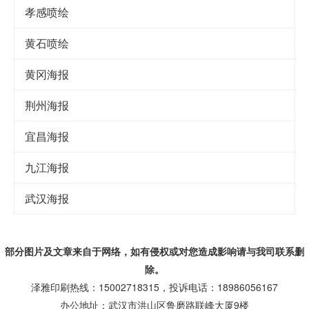
孝感喷绘
黄石喷绘
黄冈海报
荆州海报
宜昌海报
九江海报
武汉海报
部分图片及文章来自于网络，如有侵权或对您造成
影响
请与我司联系删
除。
泽雅印刷热线：15002718315，投诉电话：18986056167
办公地址：武汉市洪山区鲁磨路联峰大厦9楼