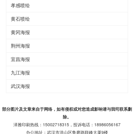
孝感喷绘
黄石喷绘
黄冈海报
荆州海报
宜昌海报
九江海报
武汉海报
部分图片及文章来自于网络，如有侵权或对您造成
影响
请与我司联系删
除。
泽雅印刷热线：15002718315，投诉电话：18986056167
办公地址：武汉市洪山区鲁磨路联峰大厦9楼