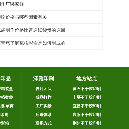
制作厂哪家好
印刷价格与哪些因素有关
纸袋制作价格比普通纸袋贵的原因
家带您了解瓦楞彩盒是如何制成的
它印品
泽雅印刷
地方站点
/精装盒
设计团队
黄石不干胶印刷
/档案袋
成品打样
十堰不干胶印刷
海报/单页
工厂实景
宜昌不干胶印刷
告印刷
后道体系
襄阳不干胶印刷
/彩箱
联系方式
荆州不干胶印刷