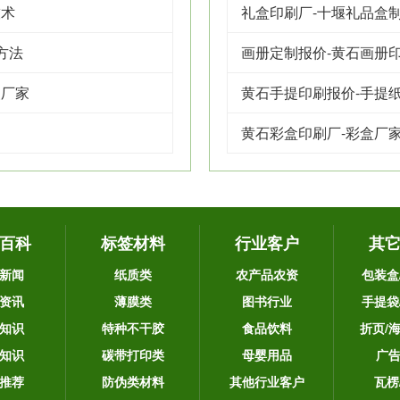
技术
礼盒印刷厂-十堰礼品盒
方法
画册定制报价-黄石画册
装厂家
黄石手提印刷报价-手提
黄石彩盒印刷厂-彩盒厂
百科
标签材料
行业客户
其
新闻
纸质类
农产品农资
包装盒
资讯
薄膜类
图书行业
手提袋
知识
特种不干胶
食品饮料
折页/
知识
碳带打印类
母婴用品
广
推荐
防伪类材料
其他行业客户
瓦楞