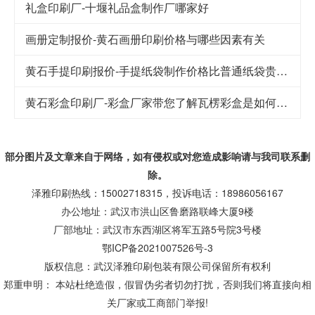
礼盒印刷厂-十堰礼品盒制作厂哪家好
画册定制报价-黄石画册印刷价格与哪些因素有关
黄石手提印刷报价-手提纸袋制作价格比普通纸袋贵的原因
黄石彩盒印刷厂-彩盒厂家带您了解瓦楞彩盒是如何制成的
部分图片及文章来自于网络，如有侵权或对您造成
影响
请与我司联系删
除。
泽雅印刷热线：15002718315，投诉电话：18986056167
办公地址：武汉市洪山区鲁磨路联峰大厦9楼
厂部地址：武汉市东西湖区将军五路5号院3号楼
鄂ICP备2021007526号-3
版权信息：武汉泽雅印刷包装有限公司保留所有权利
郑重申明： 本站杜绝造假，假冒伪劣者切勿打扰，否则我们将直接向相
关厂家或工商部门举报!