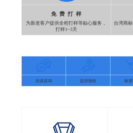
免 费 打 样
为新老客户提供全程打样等贴心服务，
台湾商标
打样1~3天
洽谈咨询
提供报价
标签