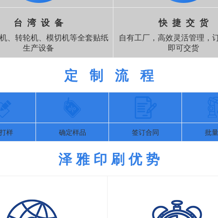
台 湾 设 备
快 捷 交 货
机、转轮机、模切机等全套贴纸
自有工厂，高效灵活管理，订
生产设备
即可交货
定 制 流 程
打样
确定样品
签订合同
批
泽 雅 印 刷 优 势