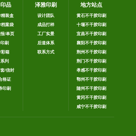
它印品
泽雅印刷
地方站点
/精装盒
设计团队
黄石不干胶印刷
/档案袋
成品打样
十堰不干胶印刷
海报/单页
工厂实景
宜昌不干胶印刷
告印刷
后道体系
襄阳不干胶印刷
/彩箱
联系方式
荆州不干胶印刷
子系列
荆门不干胶印刷
封套/信封
孝感不干胶印刷
合格证
鄂州不干胶印刷
券印刷
随州不干胶印刷
黄冈不干胶印刷
咸宁不干胶印刷