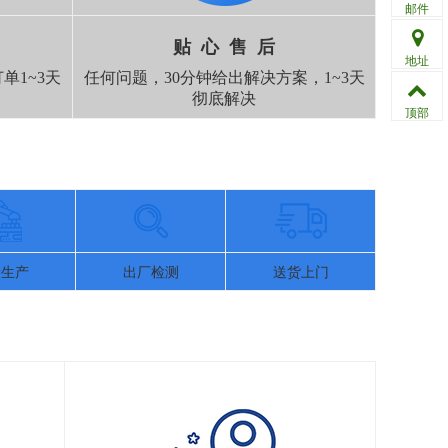
邮件
贴 心 售 后
地址
单1~3天
任何问题，30分钟给出解决方案，1~3天
彻底解决
顶部
量生产
出厂检测
送货上门