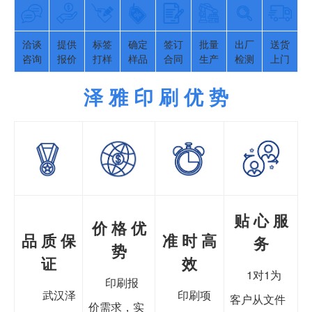
洽谈
提供
标签
确定
签订
批量
出厂
送货
咨询
报价
打样
样品
合同
生产
检测
上门
泽 雅 印 刷 优 势
贴 心 服
价 格 优
品 质 保
准 时 高
务
势
证
效
1对1为
印刷报
武汉泽
印刷项
客户从文件
价需求，实