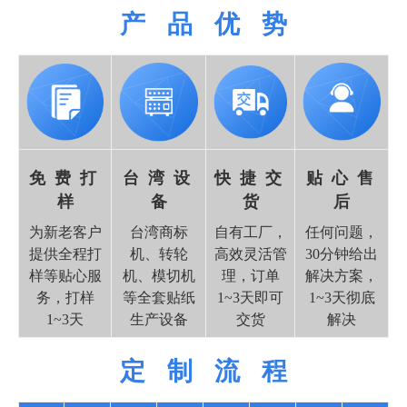
产 品 优 势
免 费 打
台 湾 设
快 捷 交
贴 心 售
样
备
货
后
为新老客户
台湾商标
自有工厂，
任何问题，
提供全程打
机、转轮
高效灵活管
30分钟给出
样等贴心服
机、模切机
理，订单
解决方案，
务，打样
等全套贴纸
1~3天即可
1~3天彻底
1~3天
生产设备
交货
解决
定 制 流 程