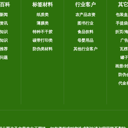
百科
标签材料
行业客户
其
新闻
纸质类
农产品农资
包装盒
资讯
薄膜类
图书行业
手提袋
知识
特种不干胶
食品饮料
折页/
知识
碳带打印类
母婴用品
广
推荐
防伪类材料
其他行业客户
瓦楞
问题
罐
画册/
防伪
代金