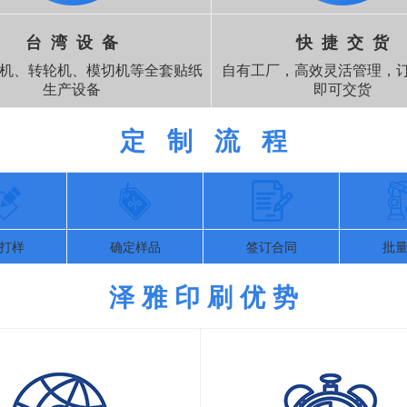
台 湾 设 备
快 捷 交 货
机、转轮机、模切机等全套贴纸
自有工厂，高效灵活管理，订
生产设备
即可交货
定 制 流 程
打样
确定样品
签订合同
批
泽 雅 印 刷 优 势