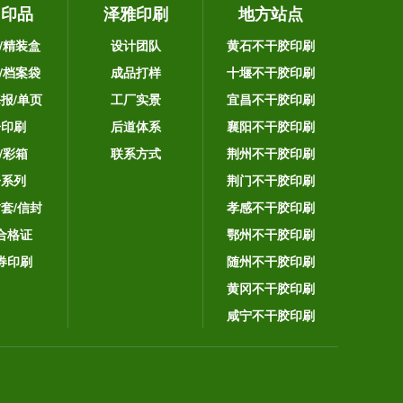
它印品
泽雅印刷
地方站点
/精装盒
设计团队
黄石不干胶印刷
/档案袋
成品打样
十堰不干胶印刷
海报/单页
工厂实景
宜昌不干胶印刷
告印刷
后道体系
襄阳不干胶印刷
/彩箱
联系方式
荆州不干胶印刷
子系列
荆门不干胶印刷
封套/信封
孝感不干胶印刷
合格证
鄂州不干胶印刷
券印刷
随州不干胶印刷
黄冈不干胶印刷
咸宁不干胶印刷