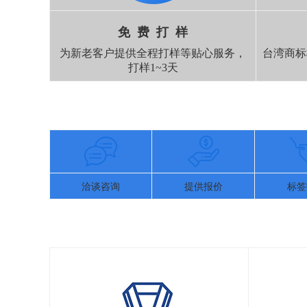
免 费 打 样
为新老客户提供全程打样等贴心服务，
台湾商标
打样1~3天
洽谈咨询
提供报价
标签