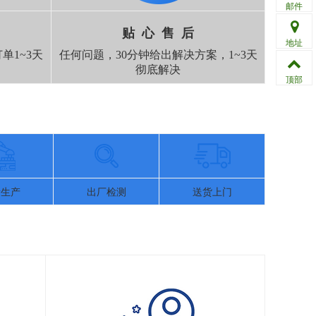
邮件
贴 心 售 后
地址
单1~3天
任何问题，30分钟给出解决方案，1~3天
彻底解决
顶部
量生产
出厂检测
送货上门