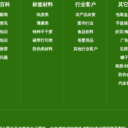
百科
标签材料
行业客户
其
新闻
纸质类
农产品农资
包装盒
资讯
薄膜类
图书行业
手提袋
知识
特种不干胶
食品饮料
折页/
知识
碳带打印类
母婴用品
广
推荐
防伪类材料
其他行业客户
瓦楞
问题
罐
画册/
防伪
代金