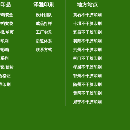
它印品
泽雅印刷
地方站点
/精装盒
设计团队
黄石不干胶印刷
/档案袋
成品打样
十堰不干胶印刷
海报/单页
工厂实景
宜昌不干胶印刷
告印刷
后道体系
襄阳不干胶印刷
/彩箱
联系方式
荆州不干胶印刷
子系列
荆门不干胶印刷
封套/信封
孝感不干胶印刷
合格证
鄂州不干胶印刷
券印刷
随州不干胶印刷
黄冈不干胶印刷
咸宁不干胶印刷