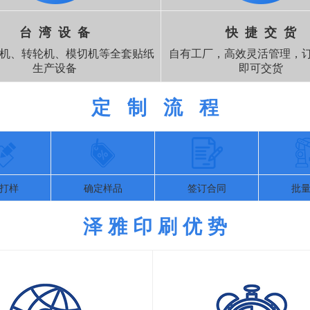
台 湾 设 备
快 捷 交 货
机、转轮机、模切机等全套贴纸
自有工厂，高效灵活管理，订
生产设备
即可交货
定 制 流 程
打样
确定样品
签订合同
批
泽 雅 印 刷 优 势