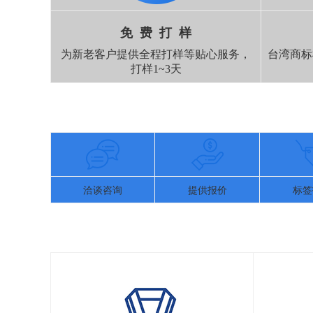
免 费 打 样
为新老客户提供全程打样等贴心服务，
台湾商标
打样1~3天
洽谈咨询
提供报价
标签