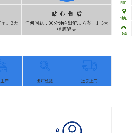
邮件
贴 心 售 后
地址
单1~3天
任何问题，30分钟给出解决方案，1~3天
彻底解决
顶部
量生产
出厂检测
送货上门