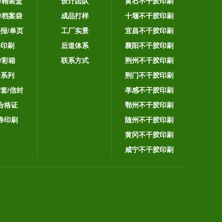
/精装盒
设计团队
黄石不干胶印刷
/档案袋
成品打样
十堰不干胶印刷
海报/单页
工厂实景
宜昌不干胶印刷
告印刷
后道体系
襄阳不干胶印刷
/彩箱
联系方式
荆州不干胶印刷
子系列
荆门不干胶印刷
封套/信封
孝感不干胶印刷
合格证
鄂州不干胶印刷
券印刷
随州不干胶印刷
黄冈不干胶印刷
咸宁不干胶印刷
。