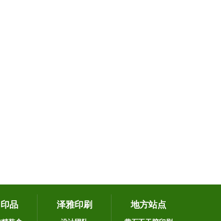
它印品
泽雅印刷
地方站点