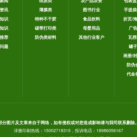
新闻
纸质类
农产品农资
包装盒
资讯
薄膜类
图书行业
手提袋
知识
特种不干胶
食品饮料
折页/
知识
碳带打印类
母婴用品
广
推荐
防伪类材料
其他行业客户
瓦楞
问题
罐
画册/
防伪
代金
部分图片及文章来自于网络，如有侵权或对您造成影响请与我司联系删除
泽雅印刷热线：15002718315，投诉电话：18986056167