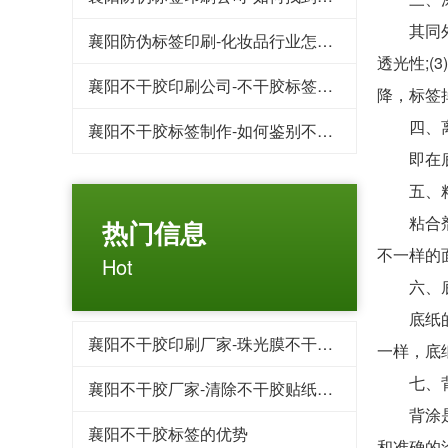
其同外表
襄阳防伪标签印刷-化妆品行业怎样防止被造假
透光性;
襄阳不干胶印刷公司-不干胶标签印刷哪个厂家比较便宜
降，标签
四、离型
襄阳不干胶标签制作-如何鉴别不干胶印刷品材料的好与坏
即在底纸
五、粘
粘合剂是
热门信息
不一样的
Hot
六、
底纸的作
襄阳不干胶印刷厂家-珠光膜不干胶标签?
一样，底
七、背
襄阳不干胶厂家-清除不干胶贴纸的小妙招
背涂是对
襄阳不干胶标签的优势
和准确的