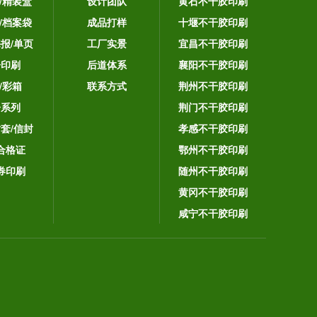
/精装盒
设计团队
黄石不干胶印刷
/档案袋
成品打样
十堰不干胶印刷
海报/单页
工厂实景
宜昌不干胶印刷
告印刷
后道体系
襄阳不干胶印刷
/彩箱
联系方式
荆州不干胶印刷
子系列
荆门不干胶印刷
封套/信封
孝感不干胶印刷
合格证
鄂州不干胶印刷
券印刷
随州不干胶印刷
黄冈不干胶印刷
咸宁不干胶印刷
。