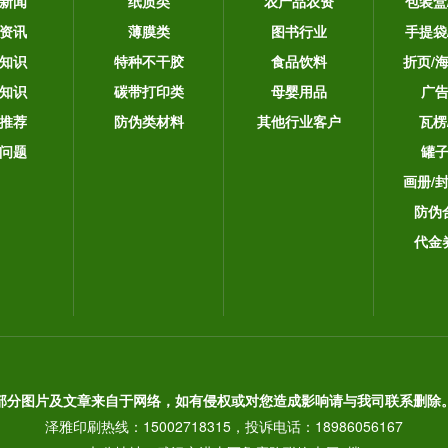
新闻
纸质类
农产品农资
包装盒
资讯
薄膜类
图书行业
手提袋
知识
特种不干胶
食品饮料
折页/
知识
碳带打印类
母婴用品
广
推荐
防伪类材料
其他行业客户
瓦楞
问题
罐
画册/
防伪
代金
部分图片及文章来自于网络，如有侵权或对您造成影响请与我司联系删除
泽雅印刷热线：15002718315，投诉电话：18986056167