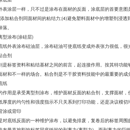
涂层一样，只不过是涂布在面材的反面，涂底层的首要意图是：(
(3)添加粘合剂同面材间的粘结力;(4)避免塑料面材中的增塑剂
掉落。
涂布(涂硅层)
外表涂布硅油层，涂布硅油可使底纸变成外表张力很低，很光
合剂
标签资料和粘结基材之间的前言，起连接作用。按其特功能够
面材和不一样的场合。粘合剂是不干胶资料技能中的最重要的成
底纸
用是承受离型剂涂布，维护面材反面的粘合剂，支撑面材，使
纸厚度的均匀性和强度指示不只关系到打印功能，还是决议模切
涂或背印
底纸反面的一种维护涂布，以避免排废，复卷后的标签周围的
涂布量直按影响标签同底纸间的剥离力(离型力)，而剥离力的巨