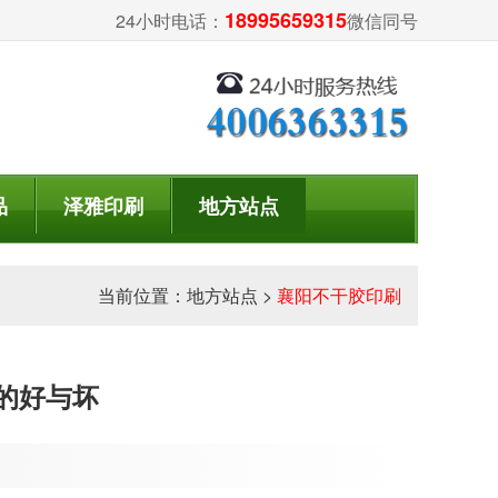
18995659315
24小时电话：
微信同号
品
泽雅印刷
地方站点
当前位置：
地方站点
>
襄阳不干胶印刷
的好与坏