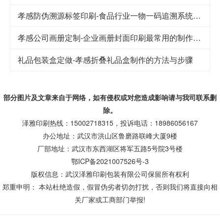
孝感防伪溯源标签印刷-食品行业一物一码追溯系统解决方案
孝感公司画册定制-企业画册封面印刷最常用的制作工艺
礼品包装盒定做-孝感折叠礼品盒制作的方法与步骤
部分图片及文章来自于网络，如有侵权或对您造成
影响
请与我司联系删
除。
泽雅印刷热线：15002718315，投诉电话：18986056167
办公地址：武汉市洪山区鲁磨路联峰大厦9楼
厂部地址：武汉市东西湖区将军五路5号院3号楼
鄂ICP备2021007526号-3
版权信息：武汉泽雅印刷包装有限公司保留所有权利
郑重申明： 本站杜绝造假，假冒伪劣者切勿打扰，否则我们将直接向相
关厂家或工商部门举报!