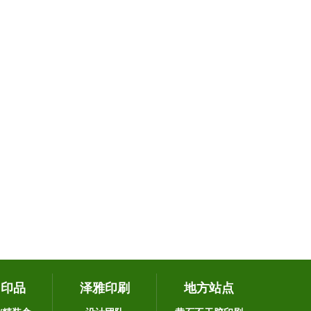
它印品
泽雅印刷
地方站点