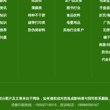
新闻
纸质类
农产品农资
包装盒
资讯
薄膜类
图书行业
手提袋
知识
特种不干胶
食品饮料
折页/
知识
碳带打印类
母婴用品
广
推荐
防伪类材料
其他行业客户
瓦楞
问题
罐
画册/
防伪
代金
部分图片及文章来自于网络，如有侵权或对您造成影响请与我司联系删除
泽雅印刷热线：15002718315，投诉电话：18986056167