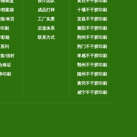
/精装盒
设计团队
黄石不干胶印刷
/档案袋
成品打样
十堰不干胶印刷
海报/单页
工厂实景
宜昌不干胶印刷
告印刷
后道体系
襄阳不干胶印刷
/彩箱
联系方式
荆州不干胶印刷
子系列
荆门不干胶印刷
封套/信封
孝感不干胶印刷
合格证
鄂州不干胶印刷
券印刷
随州不干胶印刷
黄冈不干胶印刷
咸宁不干胶印刷
。