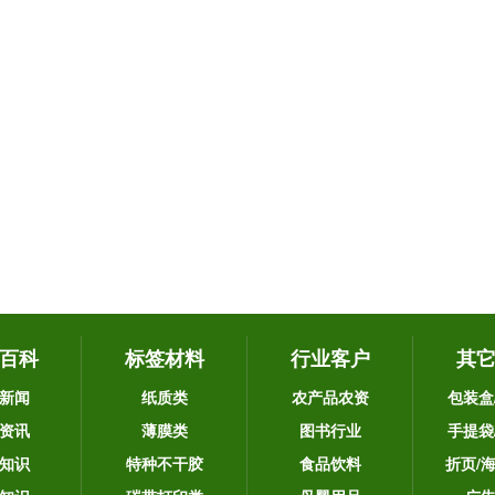
百科
标签材料
行业客户
其
新闻
纸质类
农产品农资
包装盒
资讯
薄膜类
图书行业
手提袋
知识
特种不干胶
食品饮料
折页/