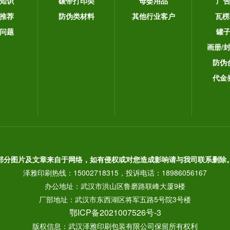
知识
碳带打印类
母婴用品
广
推荐
防伪类材料
其他行业客户
瓦楞
问题
罐
画册/
防伪
代金
部分图片及文章来自于网络，如有侵权或对您造成影响请与我司联系删除
泽雅印刷热线：15002718315，投诉电话：18986056167
办公地址：武汉市洪山区鲁磨路联峰大厦9楼
厂部地址：武汉市东西湖区将军五路5号院3号楼
鄂ICP备2021007526号-3
版权信息：武汉泽雅印刷包装有限公司保留所有权利