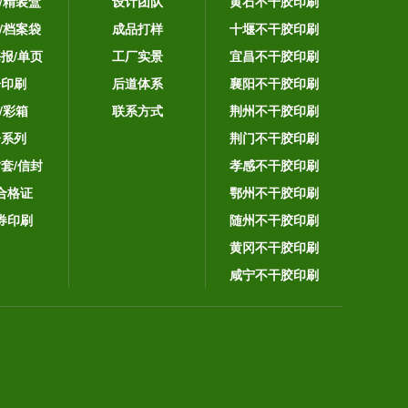
/精装盒
设计团队
黄石不干胶印刷
/档案袋
成品打样
十堰不干胶印刷
海报/单页
工厂实景
宜昌不干胶印刷
告印刷
后道体系
襄阳不干胶印刷
/彩箱
联系方式
荆州不干胶印刷
子系列
荆门不干胶印刷
封套/信封
孝感不干胶印刷
合格证
鄂州不干胶印刷
券印刷
随州不干胶印刷
黄冈不干胶印刷
咸宁不干胶印刷
。