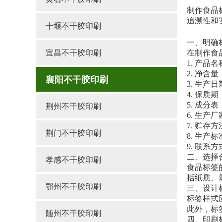
制作食品
追溯性和
十堰不干胶印刷
一、明确
宜昌不干胶印刷
在制作食
1. 产
2. 净
襄阳不干胶印刷
3. 生
4. 保质
荆州不干胶印刷
5. 成
6. 生
7. 贮
荆门不干胶印刷
8. 生
9. 联
二、选择
孝感不干胶印刷
食品标签
括纸质、
鄂州不干胶印刷
三、设计
标签样式
此外，标
随州不干胶印刷
四、印刷