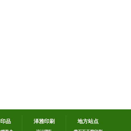
它印品
泽雅印刷
地方站点