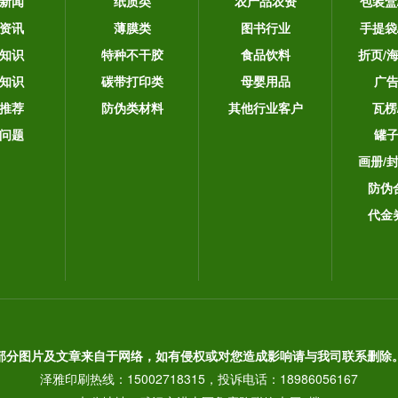
新闻
纸质类
农产品农资
包装盒
资讯
薄膜类
图书行业
手提袋
知识
特种不干胶
食品饮料
折页/
知识
碳带打印类
母婴用品
广
推荐
防伪类材料
其他行业客户
瓦楞
问题
罐
画册/
防伪
代金
部分图片及文章来自于网络，如有侵权或对您造成影响请与我司联系删除
泽雅印刷热线：15002718315，投诉电话：18986056167