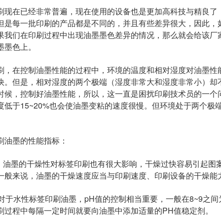
刷现在已经非常普遍，现在使用的设备也是更加高科技与精良了
但是每一批印刷的产品都是不同的，并且有些差异很大，因此，
果我们在印刷过程中出现油墨墨色差异的情况，那么就会给该厂
墨墨色上。
刷，在控制油墨性能的过程中，环境的温度和相对湿度对油墨性
快。但是，相对湿度的两个极端（湿度非常大和湿度非常小）却
时候，控制好油墨性能，所以，这一直是困扰印刷技术员的一个问
度低于15~20%也会使油墨变粘的速度很慢。但环境处于两个
。
刷油墨的性能指标：
性：油墨的干燥性对标签印刷也有很大影响，干燥过快容易引起图
一般来说，油墨的干燥速度应当与印刷速度、印刷设备的干燥能
值：对于水性标签印刷油墨，pH值的控制相当重要，一般在8~9之
刷过程中每隔一定时间就要向油墨中添加适量的PH值稳定剂。