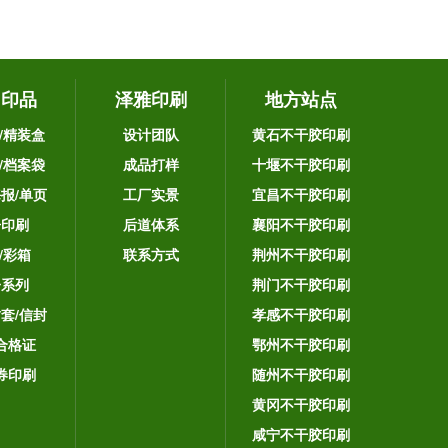
它印品
泽雅印刷
地方站点
/精装盒
设计团队
黄石不干胶印刷
/档案袋
成品打样
十堰不干胶印刷
海报/单页
工厂实景
宜昌不干胶印刷
告印刷
后道体系
襄阳不干胶印刷
/彩箱
联系方式
荆州不干胶印刷
子系列
荆门不干胶印刷
封套/信封
孝感不干胶印刷
合格证
鄂州不干胶印刷
券印刷
随州不干胶印刷
黄冈不干胶印刷
咸宁不干胶印刷