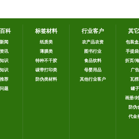
百科
标签材料
行业客户
其
新闻
纸质类
农产品农资
包装盒
资讯
薄膜类
图书行业
手提袋
知识
特种不干胶
食品饮料
折页/
知识
碳带打印类
母婴用品
广
推荐
防伪类材料
其他行业客户
瓦楞
问题
罐
画册/
防伪
代金