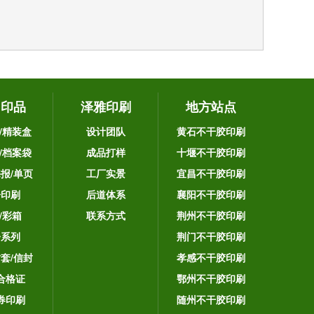
它印品
泽雅印刷
地方站点
/精装盒
设计团队
黄石不干胶印刷
/档案袋
成品打样
十堰不干胶印刷
海报/单页
工厂实景
宜昌不干胶印刷
告印刷
后道体系
襄阳不干胶印刷
/彩箱
联系方式
荆州不干胶印刷
子系列
荆门不干胶印刷
封套/信封
孝感不干胶印刷
合格证
鄂州不干胶印刷
券印刷
随州不干胶印刷