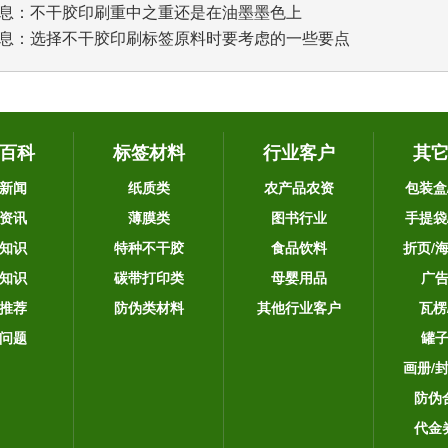
息：
不干胶印刷重中之重还是在油墨墨色上
息：
选择不干胶印刷标签原料时要考虑的一些要点
百科
标签材料
行业客户
其
新闻
纸质类
农产品农资
包装盒
资讯
薄膜类
图书行业
手提袋
知识
特种不干胶
食品饮料
折页/
知识
碳带打印类
母婴用品
广
推荐
防伪类材料
其他行业客户
瓦楞
问题
罐
画册/
防伪
代金