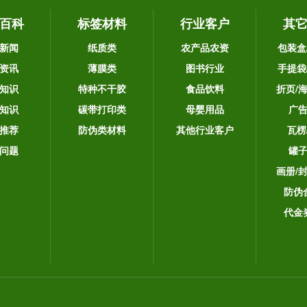
百科
标签材料
行业客户
其
新闻
纸质类
农产品农资
包装盒
资讯
薄膜类
图书行业
手提袋
知识
特种不干胶
食品饮料
折页/
知识
碳带打印类
母婴用品
广
推荐
防伪类材料
其他行业客户
瓦楞
问题
罐
画册/
防伪
代金