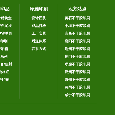
它印品
泽雅印刷
地方站点
/精装盒
设计团队
黄石不干胶印刷
/档案袋
成品打样
十堰不干胶印刷
海报/单页
工厂实景
宜昌不干胶印刷
告印刷
后道体系
襄阳不干胶印刷
/彩箱
联系方式
荆州不干胶印刷
子系列
荆门不干胶印刷
封套/信封
孝感不干胶印刷
合格证
鄂州不干胶印刷
券印刷
随州不干胶印刷
黄冈不干胶印刷
咸宁不干胶印刷