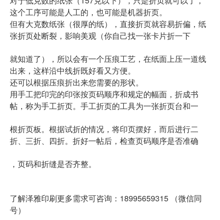
对于低克数的纸张（157克以下），只是折页就可以了，
这个工序可能是人工的，也可能是机器折页。
但有大克数纸张（很厚的纸），直接折页就容易折偏，纸
张折页处断裂，影响美观（你自己找一张卡片折一下
就知道了），所以会有一个压痕工艺，在纸面上压一道线
出来，这样沿中线折既好看又方便。
还可以根据压痕折出来您需要的形状。
用手工把印完的印张按页码顺序和规定的幅面，折成书
帖，称为手工折页。手工折页的工具为一张折页台和一
根折页板。根据试折的情况，将印页摆好，而后进行二
折、三折、四折。折好一帖后，检查页码顺序是否准确
，页码和折缝是否齐整。
了解泽雅印刷更多需求可咨询：18995659315 （微信同
号）