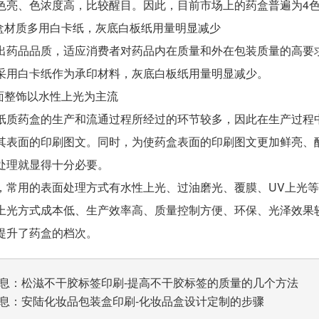
色亮、色浓度高，比较醒目。因此，目前市场上的药盒普遍为4色
材质多用白卡纸，灰底白板纸用量明显减少
品品质，适应消费者对药品内在质量和外在包装质量的高要求
采用白卡纸作为承印材料，灰底白板纸用量明显减少。
整饰以水性上光为主流
药盒的生产和流通过程所经过的环节较多，因此在生产过程中
其表面的印刷图文。同时，为使药盒表面的印刷图文更加鲜亮、
处理就显得十分必要。
用的表面处理方式有水性上光、过油磨光、覆膜、UV上光等
上光方式成本低、生产效率高、质量控制方便、环保、光泽效果
提升了药盒的档次。
息：
松滋不干胶标签印刷-提高不干胶标签的质量的几个方法
息：
安陆化妆品包装盒印刷-化妆品盒设计定制的步骤