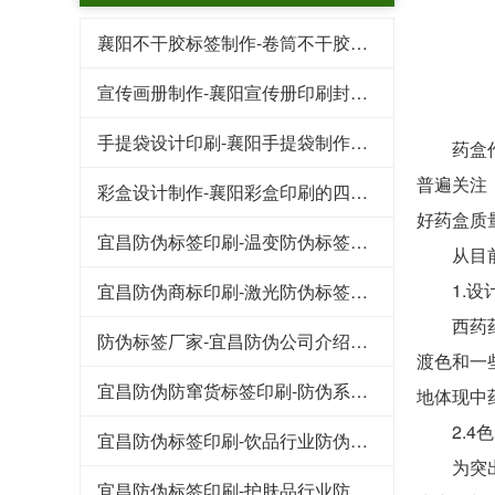
襄阳不干胶标签制作-卷筒不干胶标签的UV印刷工艺
宣传画册制作-襄阳宣传册印刷封面常用的工艺形式
手提袋设计印刷-襄阳手提袋制作过程中需要注意的要点
药盒作为
普遍关注
彩盒设计制作-襄阳彩盒印刷的四色印刷工艺
好药盒质
宜昌防伪标签印刷-温变防伪标签技术类型与检测方法
从目前的
1.设计
宜昌防伪商标印刷-激光防伪标签的制作流程和辨别方法
西药药盒
防伪标签厂家-宜昌防伪公司介绍半色调图像的防伪技术
渡色和一
宜昌防伪防窜货标签印刷-防伪系统功能全面解决窜货难题
地体现中
2.4色
宜昌防伪标签印刷-饮品行业防伪技术的功能及应用
为突出商
宜昌防伪标签印刷-护肤品行业防伪解决方案