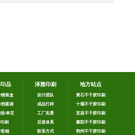
它印品
泽雅印刷
地方站点
/精装盒
设计团队
黄石不干胶印刷
/档案袋
成品打样
十堰不干胶印刷
海报/单页
工厂实景
宜昌不干胶印刷
告印刷
后道体系
襄阳不干胶印刷
/彩箱
联系方式
荆州不干胶印刷