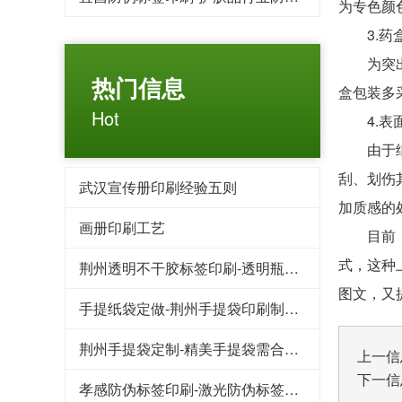
为专色颜
3.药盒
为突出药
热门信息
盒包装多
Hot
4.表面
由于纸质
刮、划伤
武汉宣传册印刷经验五则
加质感的
画册印刷工艺
目前，常
式，这种
荆州透明不干胶标签印刷-透明瓶贴透明标签的技巧
图文，又
手提纸袋定做-荆州手提袋印刷制作烫印效果的办法
荆州手提袋定制-精美手提袋需合理运用手提袋印刷技巧
上一信
下一信
孝感防伪标签印刷-激光防伪标签所具备的技术要求