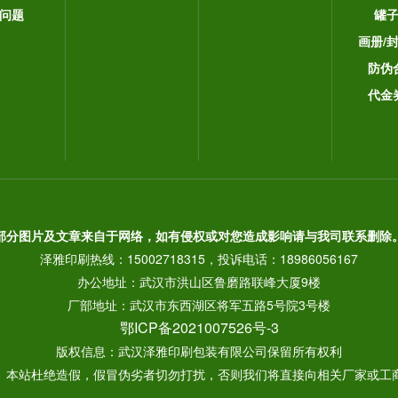
问题
罐
画册/
防伪
代金
部分图片及文章来自于网络，如有侵权或对您造成影响请与我司联系删除
泽雅印刷热线：15002718315，投诉电话：18986056167
办公地址：武汉市洪山区鲁磨路联峰大厦9楼
厂部地址：武汉市东西湖区将军五路5号院3号楼
鄂ICP备2021007526号-3
版权信息：武汉泽雅印刷包装有限公司保留所有权利
： 本站杜绝造假，假冒伪劣者切勿打扰，否则我们将直接向相关厂家或工商