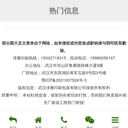
热门信息
部分图片及文章来自于网络，如有侵权或对您造成
影响
请与我司联系删
除。
泽雅印刷热线：15002718315，投诉电话：18986056167
办公地址：武汉市洪山区鲁磨路联峰大厦9楼
厂部地址：武汉市东西湖区将军五路5号院3号楼
鄂ICP备2021007526号-3
版权信息：武汉泽雅印刷包装有限公司保留所有权利
郑重申明： 本站杜绝造假，假冒伪劣者切勿打扰，否则我们将直接向相
关厂家或工商部门举报!
返回
首页
电话
微信
功能