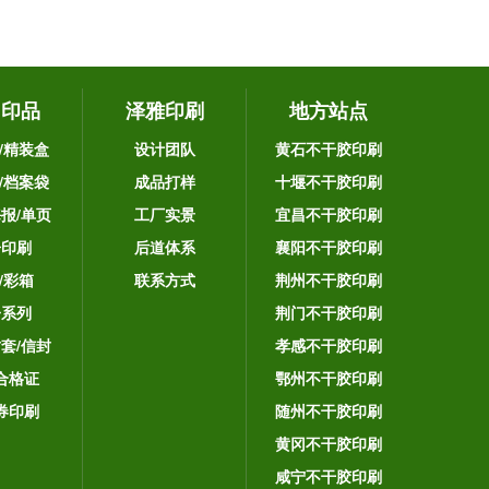
它印品
泽雅印刷
地方站点
/精装盒
设计团队
黄石不干胶印刷
/档案袋
成品打样
十堰不干胶印刷
海报/单页
工厂实景
宜昌不干胶印刷
告印刷
后道体系
襄阳不干胶印刷
/彩箱
联系方式
荆州不干胶印刷
子系列
荆门不干胶印刷
封套/信封
孝感不干胶印刷
合格证
鄂州不干胶印刷
券印刷
随州不干胶印刷
黄冈不干胶印刷
咸宁不干胶印刷