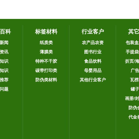
百科
标签材料
行业客户
其
新闻
纸质类
农产品农资
包装盒
资讯
薄膜类
图书行业
手提袋
知识
特种不干胶
食品饮料
折页/
知识
碳带打印类
母婴用品
广
推荐
防伪类材料
其他行业客户
瓦楞
问题
罐
画册/
防伪
代金