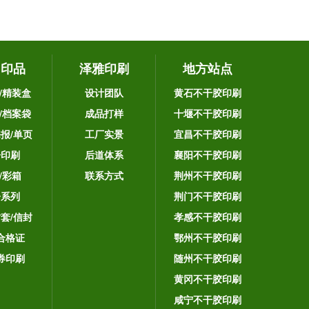
它印品
泽雅印刷
地方站点
/精装盒
设计团队
黄石不干胶印刷
/档案袋
成品打样
十堰不干胶印刷
海报/单页
工厂实景
宜昌不干胶印刷
告印刷
后道体系
襄阳不干胶印刷
/彩箱
联系方式
荆州不干胶印刷
子系列
荆门不干胶印刷
封套/信封
孝感不干胶印刷
合格证
鄂州不干胶印刷
券印刷
随州不干胶印刷
黄冈不干胶印刷
咸宁不干胶印刷