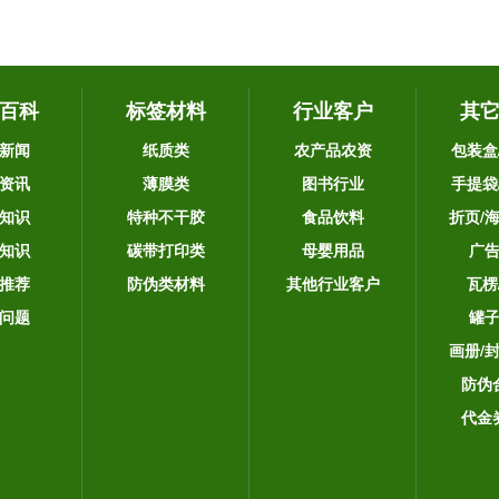
百科
标签材料
行业客户
其
新闻
纸质类
农产品农资
包装盒
资讯
薄膜类
图书行业
手提袋
知识
特种不干胶
食品饮料
折页/
知识
碳带打印类
母婴用品
广
推荐
防伪类材料
其他行业客户
瓦楞
问题
罐
画册/
防伪
代金