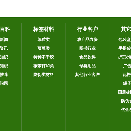
百科
标签材料
行业客户
其
新闻
纸质类
农产品农资
包装盒
资讯
薄膜类
图书行业
手提袋
知识
特种不干胶
食品饮料
折页/
知识
碳带打印类
母婴用品
广
推荐
防伪类材料
其他行业客户
瓦楞
问题
罐
画册/
防伪
代金