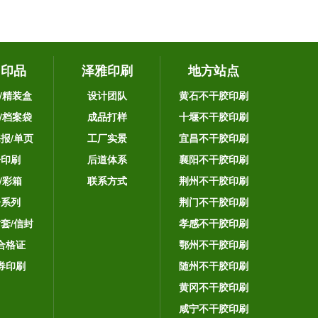
它印品
泽雅印刷
地方站点
/精装盒
设计团队
黄石不干胶印刷
/档案袋
成品打样
十堰不干胶印刷
海报/单页
工厂实景
宜昌不干胶印刷
告印刷
后道体系
襄阳不干胶印刷
/彩箱
联系方式
荆州不干胶印刷
子系列
荆门不干胶印刷
封套/信封
孝感不干胶印刷
合格证
鄂州不干胶印刷
券印刷
随州不干胶印刷
黄冈不干胶印刷
咸宁不干胶印刷